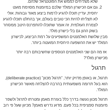
שלא מצליחים לממש את הפוטנציאל שלהם.
גם אם הכישרון המולד שלכם במיומנות מסוימת מועט
יחסית, עדיין תוכלו להגיע לרמות ביצוע מאוד גבוהות. אולי
לא תצליחו להיות הכי טובים בעולם, אך בהחלט תוכלו להגיע
לצמרת העולמית. זה אומר שתוכלו להתפרנס היטב ממסחר
בשוק ההון גם בלי כישרון מולד.
מבין שלושת האלמנטים המשפיעים על רמת הביצוע, לכישרון
המולד יש את ההשפעה היחסית המועטה ביותר.
אז מה הם שני האלמנטים הנוספים שחשיבותם רבה יותר
מכישרון מולד?
תרגול
תרגול, או באופן מדויק יותר, "תרגול מכוון" (deliberate practice),
הוא בעל תרומה משמעותית בהרבה להצלחה מאשר הכישרון
המולד.
תרגול מכוון נעשה בדרך כלל בעזרת מאמן ומטרתו לתרגל ולשפר
מיומנות ספציפית בכל פעם. מדוע נדרש מאמן? מכיוון שעל פי רוב