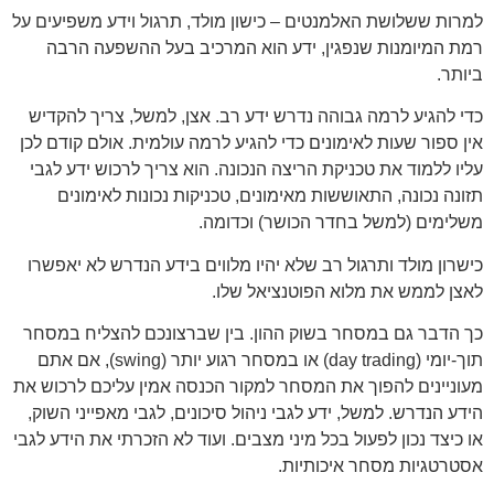
למרות ששלושת האלמנטים – כישון מולד, תרגול וידע משפיעים על
רמת המיומנות שנפגין, ידע הוא המרכיב בעל ההשפעה הרבה
ביותר.
כדי להגיע לרמה גבוהה נדרש ידע רב. אצן, למשל, צריך להקדיש
אין ספור שעות לאימונים כדי להגיע לרמה עולמית. אולם קודם לכן
עליו ללמוד את טכניקת הריצה הנכונה. הוא צריך לרכוש ידע לגבי
תזונה נכונה, התאוששות מאימונים, טכניקות נכונות לאימונים
משלימים (למשל בחדר הכושר) וכדומה.
כישרון מולד ותרגול רב שלא יהיו מלווים בידע הנדרש לא יאפשרו
לאצן לממש את מלוא הפוטנציאל שלו.
כך הדבר גם במסחר בשוק ההון. בין שברצונכם להצליח במסחר
תוך-יומי (day trading) או במסחר רגוע יותר (swing), אם אתם
מעוניינים להפוך את המסחר למקור הכנסה אמין עליכם לרכוש את
הידע הנדרש. למשל, ידע לגבי ניהול סיכונים, לגבי מאפייני השוק,
או כיצד נכון לפעול בכל מיני מצבים. ועוד לא הזכרתי את הידע לגבי
אסטרטגיות מסחר איכותיות.