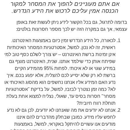
אם אתם מעוניינים להפוך את המסחר למקור
הכנסה אמין עליכם לרכוש את הידע הנדרש.
בדומה לתרגול, גם בכל הקשור לידע ניתן לעשות זאת באופן
עצמאי, אך גם במקרה הזה יש לכך מספר חסרונות בולטים:
לכאורה, כל הידע הנדרש זמין כיום באמצעות האינטרנט.
ראשית, זה לא נכון. למשל, אסטרטגיות המסחר האיכותיות
אינן זמינות ברשת האינטרנט – יש צורך לשלם כסף טוב למי
שפיתח אותן כדי שילמד אותנו. שנית, האינטרנט מוצף גם
במידע שגוי או לא איכותי. לפחות 95% מהמידע הקיים
ברשת לא רק שלא יסייע לכם להצליח, אלא יפגע בכם. איך
נדע האם המידע אליו אנחנו נחשפים הוא מהסוג האיכותי או
לא? כמה זמן נצטרך לבזבז, למשל, על בדיקת "אסטרטגיות
מסחר" חסרות בסיס עד, שאולי, נצליח למצוא אחת בעלת
תוחלת רווח חיובית?
אנחנו לא יודעים את מה שאנחנו לא יודעים, לכן גם לא נדע
לחפש עליו מידע. כמובן שבחלק מהדברים להם איננו
מודעים אנו עשויים להיתקל באקראי, למשל, באמצעות