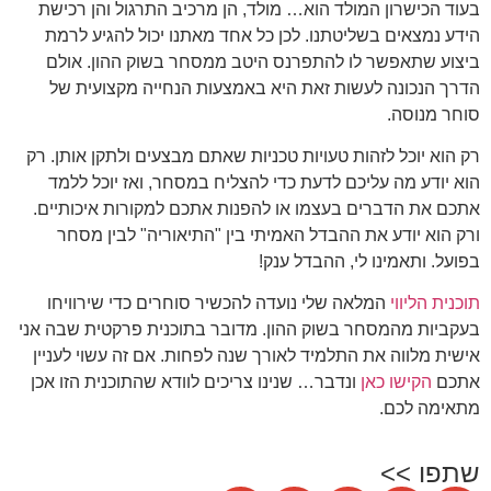
בעוד הכישרון המולד הוא… מולד, הן מרכיב התרגול והן רכישת
הידע נמצאים בשליטתנו. לכן כל אחד מאתנו יכול להגיע לרמת
ביצוע שתאפשר לו להתפרנס היטב ממסחר בשוק ההון. אולם
הדרך הנכונה לעשות זאת היא באמצעות הנחייה מקצועית של
סוחר מנוסה.
רק הוא יוכל לזהות טעויות טכניות שאתם מבצעים ולתקן אותן. רק
הוא יודע מה עליכם לדעת כדי להצליח במסחר, ואז יוכל ללמד
אתכם את הדברים בעצמו או להפנות אתכם למקורות איכותיים.
ורק הוא יודע את ההבדל האמיתי בין "התיאוריה" לבין מסחר
בפועל. ותאמינו לי, ההבדל ענק!
תוכנית הליווי
המלאה שלי נועדה להכשיר סוחרים כדי שירוויחו
בעקביות מהמסחר בשוק ההון. מדובר בתוכנית פרקטית שבה אני
אישית מלווה את התלמיד לאורך שנה לפחות. אם זה עשוי לעניין
אתכם
הקישו כאן
ונדבר… שנינו צריכים לוודא שהתוכנית הזו אכן
מתאימה לכם.
שתפו >>