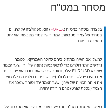
מסחר במט"ח
בקצרה: מסחר במט"ח (
FOREX
) הוא ספקולציה על שינויים
במחיר של צמדי מטבעות. המחיר של צמדי מטבעות הוא יחס
ההמרה ביניהם.
למשל, אם האירו מתחזק ביחס לדולר האמריקאי, כלומר
נדרשים יותר דולרים כדי לרכוש כמות נתונה של יורו, שער הצמד
שנקרא EUR/USD יעלה, וסוחר שרכש אותו טרם העלייה ירוויח.
אם האירו ייחלש ביחס לדולר (יידרשו פחות דולרים כדי לרכוש
את אותה הכמות של אירו), שער הצמד ירד וסוחר שמכר את
הצמד (עסקת שורט) טרם הירידה ירוויח.
כאשר המסחר במט"ח מתבצע באופן מקצועי, הוא מתבסס על