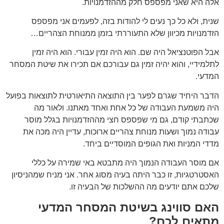
אלה היא שאני מפספס חלק מההזדמנויות.
שנית, ולא כל כך נעים לי להודות בזה, לפעמים אני מפספס
הזדמנויות מכיוון שלא התעוררתי בזמן ממנוחת הצהריים…
אבל הפוטנציאל היה שם. הוא היה זמין עבורי. הוא היה זמין
לתלמידיי, והוא יהיה זמין גם עבורכם אם תכירו את שיטת המסחר
המדעי.
הדבר היחיד שגרם לפער בין התוצאה התיאורטית לתוצאות בפועל
היה משמעת העבודה של כל אחת ואחד מאתנו. ולאור מה
שכתבתי קודם, גם מי שפספס חצי מההזדמנויות בגלל מוסר
עבודה נמוך ושעות מנוחת צהריים ארוכות, עדיין היה מכה את
מדדי המניות ואת הגופים המוסדיים ביחד.
אם מוסר העבודה הנמוך היה מתבטא באי שמירה על כללי
האסטרטגיות, זו כבר היתה בעיה מסוג אחר. אני מניח שמהניסיון
שלכם אתם יודעים מה ההשלכות של הבעיה זו.
האם סווינג בשיטת המסחר המדעי
מתאים לכם?