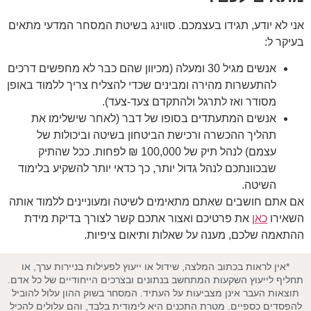
אני לא יודע, תגידו בעצמכם. סווינג בשיטת המסחר המדעי מתאים
בעיקר ל:
אנשים מגיל 30 ומעלה (מכיוון שהם כבר לא מחפשים דרכים
להתעשרות מהירה ומבינים שכדי להצליח צריך ללמוד באופן
מסודר ואז לתרגל ולהתקדם צעד-צעד).
אנשים המתעתדים בסופו של דבר (לאחר שישלימו את
תהליך ההכשרה ורכישת הביטחון בשיטה וביכולות של
עצמם) לנהל תיק של 100,000 ₪ לפחות. ככל שהתיק
שבכוונתכם לנהל גדול יותר, כך כדאי יותר להשקיע בלימוד
השיטה.
אם אתם חושבים שאתם מתאימים לשיטה ומעוניינים ללמוד אותה
השאירו
כאן
את פרטיכם ואצור אתכם קשר לצורך בדיקת מידת
ההתאמה שלכם, מענה על שאלות ותיאום ציפיות.
*אין לראות בכתוב המלצה, שידול או ייעוץ לפעילות בניירות ערך, או
תחליף לייעוץ השקעות המתחשב בנתונים ובצרכים הייחודיים של כל אדם.
תוצאות העבר אינן מצביעות על העתיד. המסחר בשוק ההון עלול להוביל
להפסדים כספיים. מטרת התכנים היא לימודית בלבד, והם עלולים להכיל